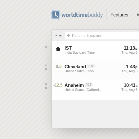
Features
Place or timezone
IST
11
:
13
p
India Standard Time
Thu, Aug 6
Cleveland
1
:
43
-9.5
EDT
p
United States, Ohio
Thu, Aug 6
Anaheim
10
:
43
-12.5
PDT
a
United States, California
Thu, Aug 6