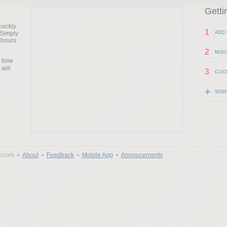
Getti
uickly
1
 Simply
ADD 
 hours
2
MOU
 time
 will
3
CLIC
+
SIGN
y.com •
About
•
Feedback
•
Mobile App
•
Annoucements