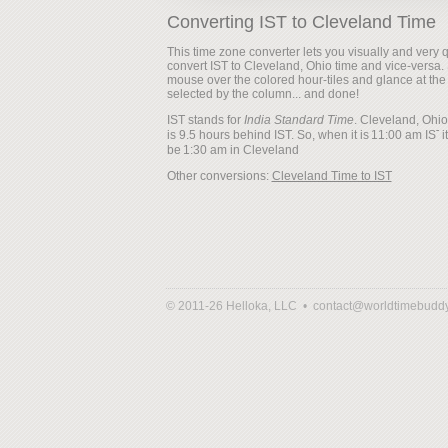
Converting IST to Cleveland Time
This time zone converter lets you visually and very q
convert IST to Cleveland, Ohio time and vice-versa.
mouse over the colored hour-tiles and glance at the
selected by the column... and done!
IST stands for
India Standard Time
. Cleveland, Ohio
is 9.5 hours behind IST. So, when it is
it
be
Other conversions:
Cleveland Time to IST
© 2011-26 Helloka, LLC •
contact@worldtimebudd