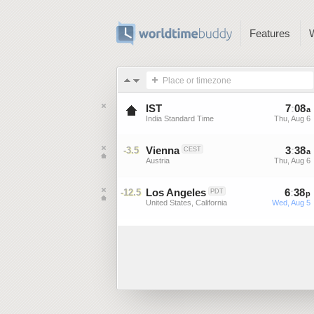
Features
Place or timezone
IST
7
:
08
a
India Standard Time
Thu, Aug 6
Vienna
3
:
38
-3.5
CEST
a
Austria
Thu, Aug 6
Los Angeles
6
:
38
-12.5
PDT
p
United States, California
Wed, Aug 5