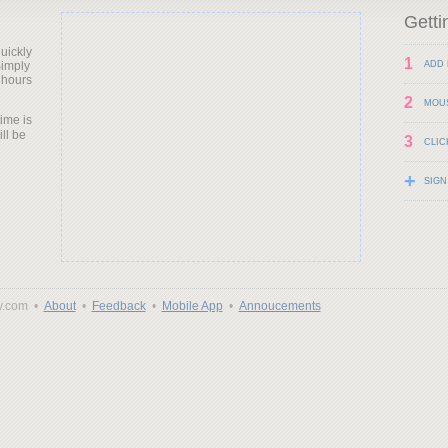
Getti
uickly
1
Simply
ADD 
 hours
2
MOU
time is
ill be
3
CLIC
+
SIGN
y.com •
About
•
Feedback
•
Mobile App
•
Annoucements