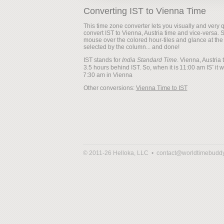
Converting IST to Vienna Time
This time zone converter lets you visually and very q
convert IST to Vienna, Austria time and vice-versa. 
mouse over the colored hour-tiles and glance at the
selected by the column... and done!
IST stands for
India Standard Time
. Vienna, Austria 
3.5 hours behind IST. So, when it is
it w
Other conversions:
Vienna Time to IST
© 2011-26 Helloka, LLC •
contact@worldtimebudd