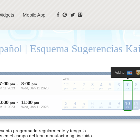
Widgets
Mobile App
pañol | Esquema Sugerencias Ka
Add to
WED
7
:
00
-
8
:
00
pm
pm
12
1
2
3
4
5
6
7
8
n 11 2023
Wed, Jan 11 2023
pm
pm
pm
pm
pm
pm
pm
pm
pm
0
:
00
-
11
:
00
pm
pm
3
4
5
6
7
8
9
10
11
n 11 2023
Wed, Jan 11 2023
pm
pm
pm
pm
pm
pm
pm
pm
pm
vento programado regularmente y tenga la
s en el campo del lean manufacturing, incluido