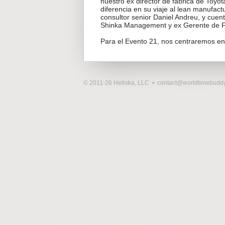
nuestro ex director de fábrica de Toyot
diferencia en su viaje al lean manufact
consultor senior Daniel Andreu, y cuent
Shinka Management y ex Gerente de Fá
Para el Evento 21, nos centraremos en
© 2011-26 Helloka, LLC •
contact@worldtimebudd