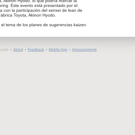
a, Akinori Hyodo, lo que podría marcar la
uring. Este evento está presentado por el
a con la participación del sensei de lean de
brica Toyota, Akinori Hyodo.
 el tema de los planes de sugerencias kaizen.
y.com •
About
•
Feedback
•
Mobile App
•
Annoucements