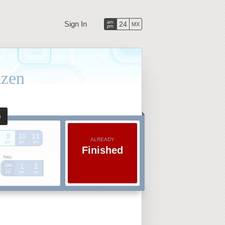
Sign In
am
24
MX
pm
izen
9
10
11
ALREADY
pm
pm
pm
Finished
THU
1
2
JAN
12
am
am